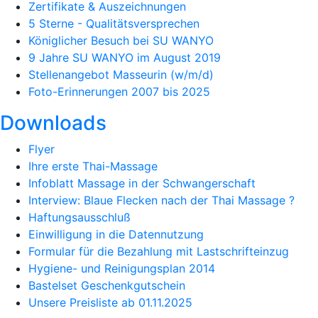
Zertifikate & Auszeichnungen
5 Sterne - Qualitätsversprechen
Königlicher Besuch bei SU WANYO
9 Jahre SU WANYO im August 2019
Stellenangebot Masseurin (w/m/d)
Foto-Erinnerungen 2007 bis 2025
Downloads
Flyer
Ihre erste Thai-Massage
Infoblatt Massage in der Schwangerschaft
Interview: Blaue Flecken nach der Thai Massage ?
Haftungsausschluß
Einwilligung in die Datennutzung
Formular für die Bezahlung mit Lastschrifteinzug
Hygiene- und Reinigungsplan 2014
Bastelset Geschenkgutschein
Unsere Preisliste ab 01.11.2025