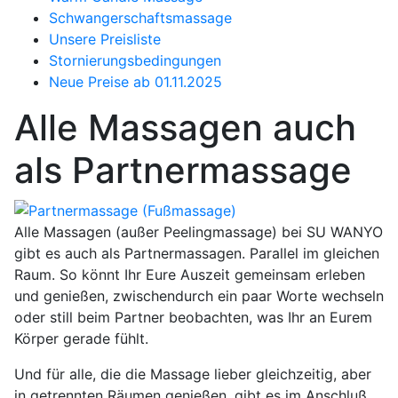
Schwangerschaftsmassage
Unsere Preisliste
Stornierungsbedingungen
Neue Preise ab 01.11.2025
Alle Massagen auch
als Partnermassage
Alle Massagen (außer Peelingmassage) bei SU WANYO
gibt es auch als Partnermassagen. Parallel im gleichen
Raum. So könnt Ihr Eure Auszeit gemeinsam erleben
und genießen, zwischendurch ein paar Worte wechseln
oder still beim Partner beobachten, was Ihr an Eurem
Körper gerade fühlt.
Und für alle, die die Massage lieber gleichzeitig, aber
in getrennten Räumen genießen, gibt es im Anschluß