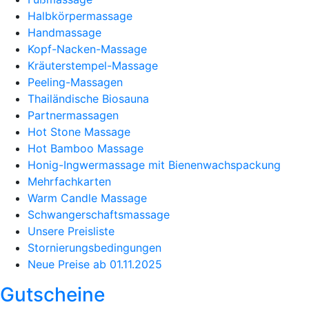
Halbkörpermassage
Handmassage
Kopf-Nacken-Massage
Kräuterstempel-Massage
Peeling-Massagen
Thailändische Biosauna
Partnermassagen
Hot Stone Massage
Hot Bamboo Massage
Honig-Ingwermassage mit Bienenwachspackung
Mehrfachkarten
Warm Candle Massage
Schwangerschaftsmassage
Unsere Preisliste
Stornierungsbedingungen
Neue Preise ab 01.11.2025
Gutscheine