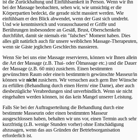
ist die Zurückhaltung und Einfühlsamkeit in Person. Wenn wir ihn
bei der Massage beobachten, sehen wir, wie umsichtig er die
Körperpartien bedeckt, die gerade nicht massiert werden. Wie
einfühlsam er den Blick abwendet, wenn der Gast sich umdreht.
Und wie kenntnisreich und vorausschauend er Griffe und
Berührungen insbesondere an Gesäß, Brust, Oberschenkeln
durchführt, damit sie niemals ein "falsches" Moment haben. Dies
alles gilt natürlich auch für unsere weiblichen Massage-Therapeuten,
wenn sie Gäste jeglichen Geschlechts massieren.
Wenn Sie bei uns eine Massage reservieren, können wir Ihnen allein
die Art der Massage (z.B. Thai- oder Ölmassage etc.) und die Dauer
der Massage (z.B. 60 min) zusichern. Einen bestimmten
gewünschten Raum oder eine/n bestimmte/n gewünschte Masseur/in
können wir
nicht
zusichern. Wir versuchen auch gern Ihre Wünsche
zu erfüllen (Behandlung durch einen Herrn/ eine Dame), aber auch
diesbezügliche Verabredungen sind unverbindlich. Wenn sie nicht
eingehalten werden können, ist das kein Mangel unserer Leistung.
Falls Sie bei der Auftragserteilung die Behandlung durch eine
bestimmte Masseurin oder einen bestimmten Masseur
ausgeschlossen haben, behalten wir uns vor, einen Termin auch sehr
kurzfristig (z.B. wenige Stunden vorher) ohne Entschädigung
abzusagen, wenn das aus Gründen der Betriebsorganisation
erforderlich ist.