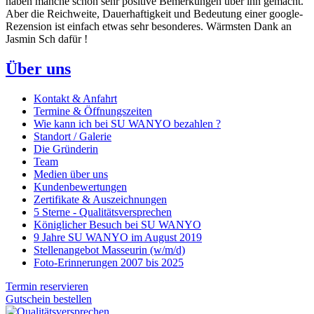
haben manche schon sehr positive Bemerkungen über ihn gemacht.
Aber die Reichweite, Dauerhaftigkeit und Bedeutung einer google-
Rezension ist einfach etwas sehr besonderes. Wärmsten Dank an
Jasmin Sch dafür !
Über uns
Kontakt & Anfahrt
Termine & Öffnungszeiten
Wie kann ich bei SU WANYO bezahlen ?
Standort / Galerie
Die Gründerin
Team
Medien über uns
Kundenbewertungen
Zertifikate & Auszeichnungen
5 Sterne - Qualitätsversprechen
Königlicher Besuch bei SU WANYO
9 Jahre SU WANYO im August 2019
Stellenangebot Masseurin (w/m/d)
Foto-Erinnerungen 2007 bis 2025
Termin reservieren
Gutschein bestellen