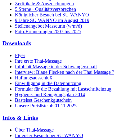
Zertifikate & Auszeichnungen
5 Sterne - Qualitätsversprechen
Königlicher Besuch bei SU WANYO
9 Jahre SU WANYO im August 2019
Stellenangebot Masseurin (w/m/d)
Foto-Erinnerungen 2007 bis 2025
Downloads
Flyer
Ihre erste Thai-Massage
Infoblatt Massage in der Schwangerschaft
Interview: Blaue Flecken nach der Thai Massage ?
Haftungsausschluß
Einwilligung in die Datennutzung
Formular für die Bezahlung mit Lastschrifteinzug
Hygiene- und Reinigungsplan 2014
Bastelset Geschenkgutschein
Unsere Preisliste ab 01.11.2025
Infos & Links
Über Thai-Massage
Ihr erster Besuch bei SU WANYO